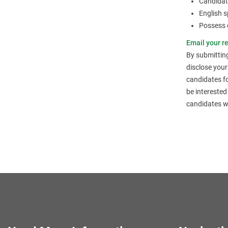
Candidat
English s
Possess 
Email your r
By submittin
disclose your
candidates fo
be interested
candidates wil