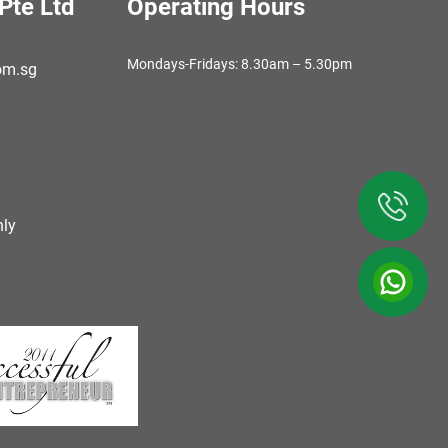
Pte Ltd
Operating Hours
Mondays-Fridays: 8.30am – 5.30pm
om.sg
ly