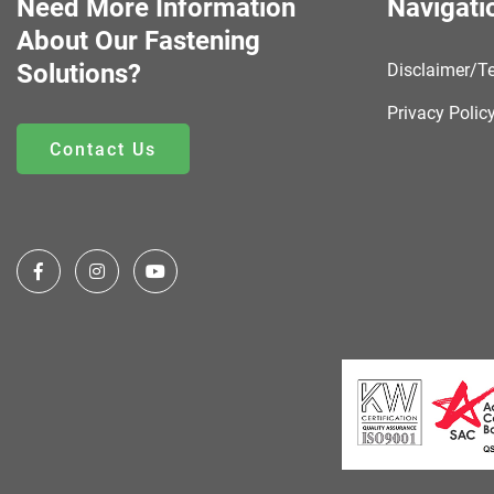
Need More Information
Navigati
About Our Fastening
Solutions?
Disclaimer/T
Privacy Polic
Contact Us