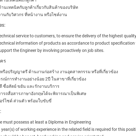
ด้านเทคนิคแก่ลูกค้า
ด้านเทคนิคกับลูกค้าเกี่ยวกับสินค้าของบริษัท
นกับวิศวกร ที่หน้างาน หรือไซค์งาน
es:
echnical service to customers, to ensure the delivery of the highest quality
echnical information of products as accordance to product specificatio
upport the Engineer by involving proactively on job sites.
ัคร
หรือปริญญาตรี ด้านงานก่อสร้าง งานอุตสาหกรรม หรือที่เกี่ยวข้อง
รณ์การทำงานอย่างน้อย
2
ปี ในสาขาที่เกี่ยวข้อง
ดี ซื่อสัตย์ ขยัน และรักงานบริการ
รถสื่อสารภาษาอังกฤษได้จะพิจารณาเป็นพิเศษ
ร์ไซด์ ส่วนตัว พร้อมใบขับขี่
:
e must possess at least a Diploma in Engineering
2 year(s) of working experience in the related field is required for this posit