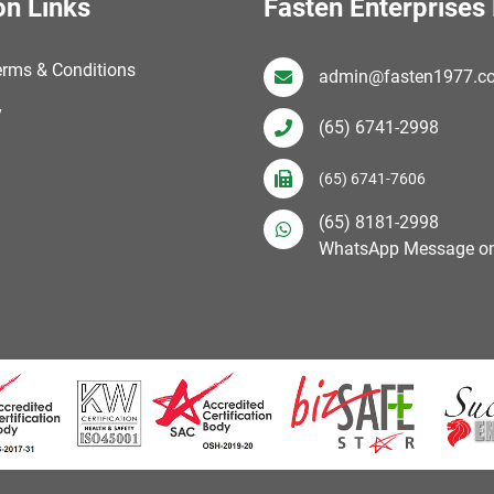
on Links
Fasten Enterprises 
erms & Conditions
admin@fasten1977.c
y
(65) 6741-2998
(65) 6741-7606
(65) 8181-2998
WhatsApp Message on