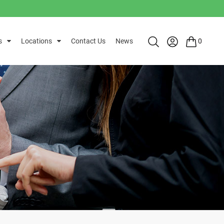
s
Locations
Contact Us
News
0